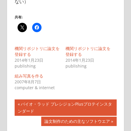
ない）
共有:
機関リポジトリに論文を
機関リポジトリに論文を
登録する
登録する
2014年1月23日
2014年1月23日
publishing
publishing
組み写真を作る
2007年8月7日
computer & internet
投
前
バイオ・ラッド プレシジョンPlusプロテインスタ
の
ンダード
稿
記
次
論文制作のための主なソフトウエア
ナ
事:
の