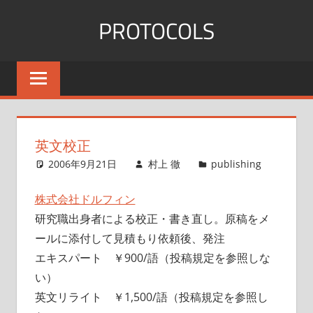
コ
PROTOCOLS
ン
テ
群
ン
馬
ツ
大
へ
医
ス
機
英文校正
能
キ
2006年9月21日
村上 徹
publishing
形
ッ
態
プ
株式会社ドルフィン
学
研究職出身者による校正・書き直し。原稿をメ
ールに添付して見積もり依頼後、発注
エキスパート ￥900/語（投稿規定を参照しな
い）
英文リライト ￥1,500/語（投稿規定を参照し