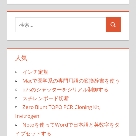
記
ビ
事:
ゲ
検
検
ー
索
索
対
シ
象:
ョ
人気
ン
インチ定規
Macで医学系の専門用語の変換辞書を使う
α7sのシャッターをシリアル制御する
スチレンボード切断
Zero Blunt TOPO PCR Cloning Kit,
Invitrogen
Notoを使ってWordで日本語と英数字をタ
イプセットする