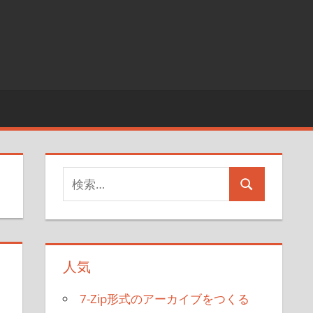
検
検
索
索
対
象:
人気
7-Zip形式のアーカイブをつくる