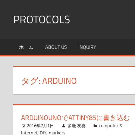
コ
ン
PROTOCOLS
テ
ン
群
ツ
馬
ホーム
ABOUT US
INQUIRY
へ
大
医
ス
機
キ
能
ッ
タグ:
ARDUINO
形
プ
態
学
ARDUINOUNOでATTINY85に書き込む
2016年7月1日
多鹿 友喜
computer &
internet
,
DIY
,
markers