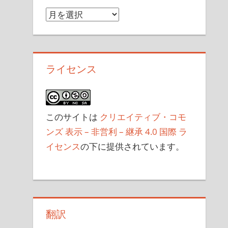
ア
ー
カ
イ
ライセンス
ブ
このサイトは
クリエイティブ・コモ
ンズ 表示 – 非営利 – 継承 4.0 国際 ラ
イセンス
の下に提供されています。
翻訳