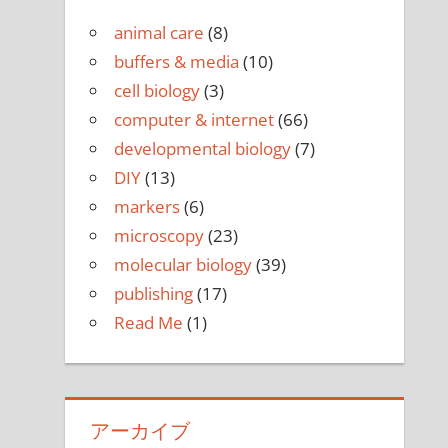
animal care
(8)
buffers & media
(10)
cell biology
(3)
computer & internet
(66)
developmental biology
(7)
DIY
(13)
markers
(6)
microscopy
(23)
molecular biology
(39)
publishing
(17)
Read Me
(1)
アーカイブ