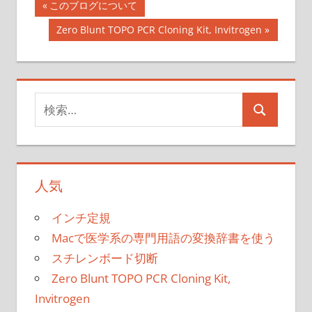
投
前
このブログについて
の
稿
次
Zero Blunt TOPO PCR Cloning Kit, Invitrogen
記
の
ナ
事:
記
事:
ビ
検
ゲ
検
索
ー
索
対
象:
シ
人気
ョ
インチ定規
ン
Macで医学系の専門用語の変換辞書を使う
スチレンボード切断
Zero Blunt TOPO PCR Cloning Kit,
Invitrogen