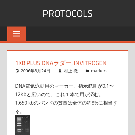
コ
PROTOCOLS
ン
テ
群
ン
馬
ツ
大
へ
医
ス
機
1KB PLUS DNAラダー, INVITROGEN
能
キ
2006年8月24日
村上 徹
markers
形
ッ
態
プ
DNA電気泳動用のマーカー。指示範囲が0.1〜
学
12Kbと広いので、これ１本で用が済む。
1,650 kbのバンドの質量は全体の約8%に相当す
る。