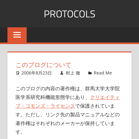
コ
PROTOCOLS
ン
テ
群
ン
馬
ツ
大
へ
医
ス
機
このブログについて
能
キ
2006年8月23日
村上 徹
Read Me
形
ッ
態
プ
このブログの内容の著作権は、群馬大学大学院
学
医学系研究科機能形態学にあり、
クリエイティ
ブ・コモンズ・ライセンス
で保護されていま
す。ただし、リンク先の製品マニュアルなどの
著作権はそれぞれのメーカーが保持していま
す。