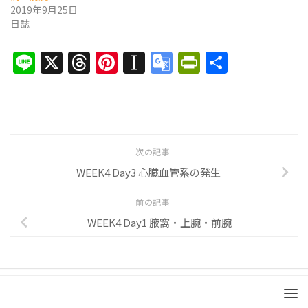
2019年9月25日
日誌
Line
X
Threads
Pinterest
Instapaper
Google
PrintFrien
共
Translate
有
次の記事
WEEK4 Day3 心臓血管系の発生
前の記事
WEEK4 Day1 腋窩・上腕・前腕