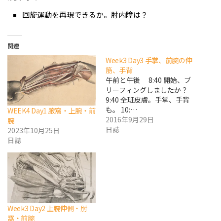
回旋運動を再現できるか。肘内障は？
関連
Week3 Day3 手掌、前腕の伸
筋、手背
午前と午後 8:40 開始、ブ
リーフィングしましたか？
9:40 全班皮膚。手掌、手背
も。 10:…
WEEK4 Day1 腋窩・上腕・前
2016年9月29日
腕
日誌
2023年10月25日
日誌
Week3 Day2 上腕伸側・肘
窩・前腕