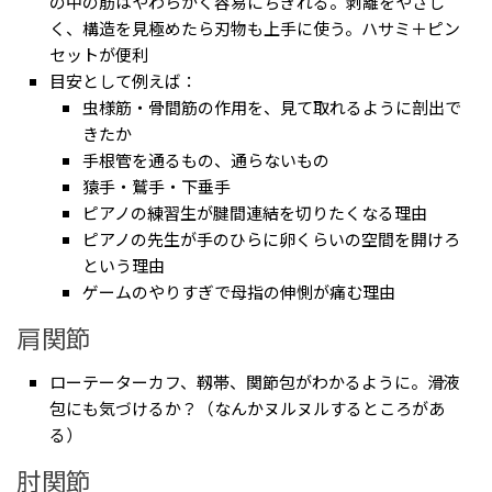
の中の筋はやわらかく容易にちぎれる。剥離をやさし
く、構造を見極めたら刃物も上手に使う。ハサミ＋ピン
セットが便利
目安として例えば：
虫様筋・骨間筋の作用を、見て取れるように剖出で
きたか
手根管を通るもの、通らないもの
猿手・鷲手・下垂手
ピアノの練習生が腱間連結を切りたくなる理由
ピアノの先生が手のひらに卵くらいの空間を開けろ
という理由
ゲームのやりすぎで母指の伸惻が痛む理由
肩関節
ローテーターカフ、靱帯、関節包がわかるように。滑液
包にも気づけるか？（なんかヌルヌルするところがあ
る）
肘関節