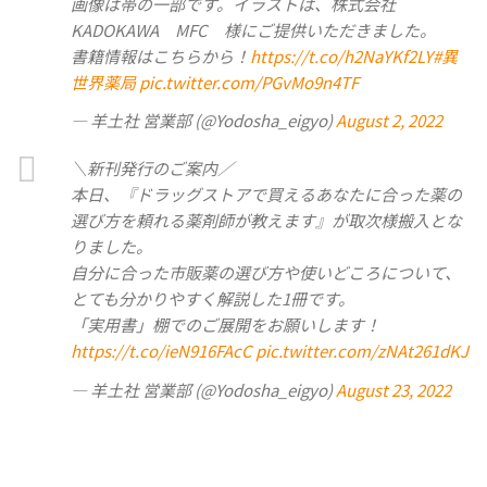
画像は帯の一部です。イラストは、株式会社
KADOKAWA MFC 様にご提供いただきました。
書籍情報はこちらから！
https://t.co/h2NaYKf2LY
#異
世界薬局
pic.twitter.com/PGvMo9n4TF
— 羊土社 営業部 (@Yodosha_eigyo)
August 2, 2022
＼新刊発行のご案内／
本日、『ドラッグストアで買えるあなたに合った薬の
選び方を頼れる薬剤師が教えます』が取次様搬入とな
りました。
自分に合った市販薬の選び方や使いどころについて、
とても分かりやすく解説した1冊です。
「実用書」棚でのご展開をお願いします！
https://t.co/ieN916FAcC
pic.twitter.com/zNAt261dKJ
— 羊土社 営業部 (@Yodosha_eigyo)
August 23, 2022