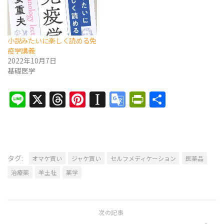
小説みたいに楽しく読める免
疫学講義
2022年10月7日
基礎医学
Line
X
Threads
Pinterest
Instapaper
Google
PrintFrien
共
Translate
有
タグ:
オマケ買い
ジャケ買い
セルフメディケーション
医薬品
治療薬
羊土社
薬学
次の記事