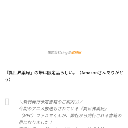
株式会社singの
取締役
『異世界薬局』の帯は限定品らしい。（Amazonさんありがと
う）
＼新刊発行予定書籍のご案内①／
今期のアニメ放送もされている『異世界薬局』
（MFC）ファルマくんが、弊社から発行される書籍の
帯になりました！