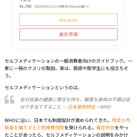
¥1,760
（2026/03/13 12:36時点 | Amazon調べ）
Amazon
楽天市場
ポチップ
セルフメディケーションの一般消費者向けのガイドブック。一
家に一冊のクスリの取説。実は、医師や医学生にも役立ちそ
う。
セルフメディケーションというのは、
自分自身の健康に責任を持ち、軽度な身体の不調は自
分で手当てすること —
日本薬剤師会
・WHO
WHOに沿い、日本でも制度設計が進められてきた。
特定の市
販薬を購入すると医療費控除
を受けられる。
確定申告
をやっ
たことがあったら、セルフメディケーションの説明をみかけ