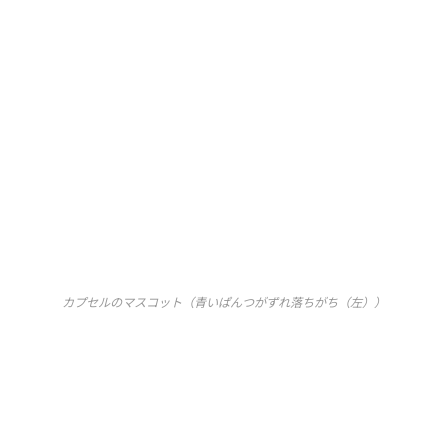
カプセルのマスコット（青いぱんつがずれ落ちがち（左））