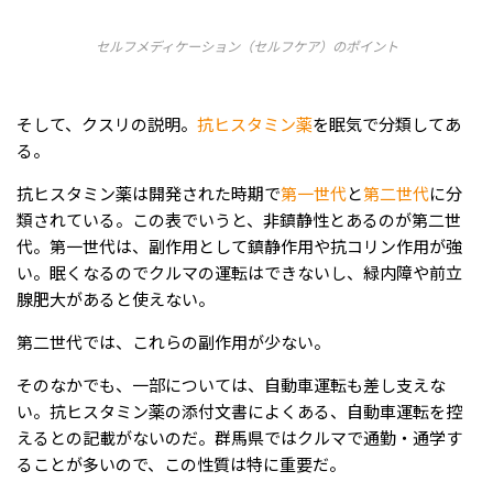
セルフメディケーション（セルフケア）のポイント
そして、クスリの説明。
抗ヒスタミン薬
を眠気で分類してあ
る。
抗ヒスタミン薬は開発された時期で
第一世代
と
第二世代
に分
類されている。この表でいうと、非鎮静性とあるのが第二世
代。第一世代は、副作用として鎮静作用や抗コリン作用が強
い。眠くなるのでクルマの運転はできないし、緑内障や前立
腺肥大があると使えない。
第二世代では、これらの副作用が少ない。
そのなかでも、一部については、自動車運転も差し支えな
い。抗ヒスタミン薬の添付文書によくある、自動車運転を控
えるとの記載がないのだ。群馬県ではクルマで通勤・通学す
ることが多いので、この性質は特に重要だ。