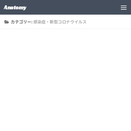
Anatomy
コンテンツの下
カテゴリー:
感染症・新型コロナウイルス