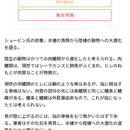
Amazon
楽天市場
ポチップ
シュービン氏の前著。水棲の魚類から陸棲の動物への大進化
を語る。
陸生の動物はかつての肉鰭類から進化したと考えられる。肉
鰭類は、現世ではシーラカンスと肺魚がふくまれ、ヒレのね
もとが肉質なことが特徴だ。
現世の肉鰭類のヒレには腕のような骨はあるが、指に相当す
る骨格はない。肉質の部分の先には条鰭類と同じに鰭条と鰭
膜がある。鰭条と鰭膜は外胚葉由来なので、これが指になっ
たとは考えられない。
魚が陸に上がるのには、指の骨格をもつ魚がいたはずであ
る。筆者はその化石を発見し、水棲から陸棲への大進化の道
筋をひとつ明らかにした。