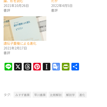
論、形を読む
たか
2021年10月26日
2022年4月5日
書評
書評
遺伝子重複による進化
2021年2月17日
書評
Line
X
Threads
Pinterest
Instapaper
Google
PrintFrien
共
Translate
有
タグ:
みすず書房
早川書房
比較解剖
解剖学
進化