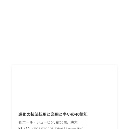
進化の技法――転用と盗用と争いの40億年
著:ニール・シュービン, 翻訳:黒川耕大
¥3,450
（2026/03/12 23:22時点 | Amazon調べ）