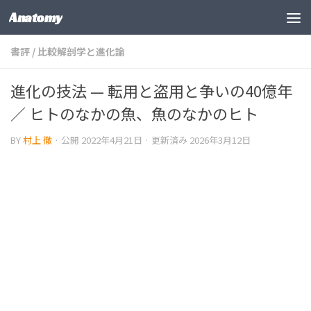
Anatomy
コンテンツの下
書評
/
比較解剖学と進化論
進化の技法 — 転用と盗用と争いの40億年
／ ヒトのなかの魚、魚のなかのヒト
BY
村上 徹
· 公開
2022年4月21日
· 更新済み
2026年3月12日