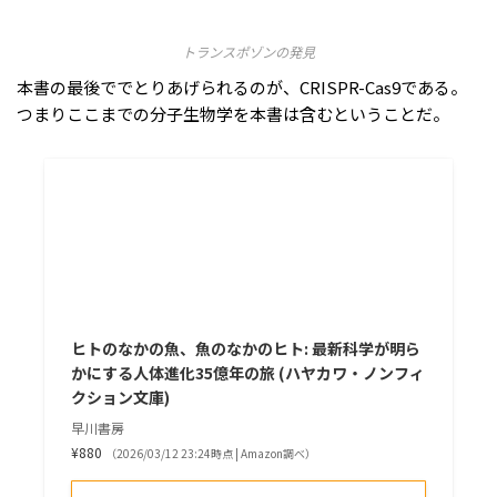
トランスポゾンの発見
本書の最後ででとりあげられるのが、CRISPR-Cas9である。
つまりここまでの分子生物学を本書は含むということだ。
ヒトのなかの魚、魚のなかのヒト: 最新科学が明ら
かにする人体進化35億年の旅 (ハヤカワ・ノンフィ
クション文庫)
早川書房
¥880
（2026/03/12 23:24時点 | Amazon調べ）