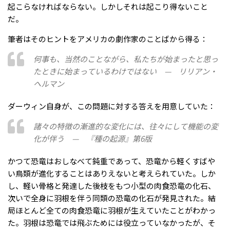
起こらなければならない。しかしそれは起こり得ないこと
だ。
筆者はそのヒントをアメリカの劇作家のことばから得る：
何事も、当然のことながら、私たちが始まったと思っ
たときに始まっているわけではない — リリアン・
ヘルマン
ダーウィン自身が、この問題に対する答えを用意していた：
諸々の特徴の漸進的な変化には、往々にして機能の変
化が伴う — 『種の起源』第6版
かつて恐竜はおしなべて鈍重であって、恐竜から軽くすばや
い鳥類が進化することはありえないと考えられていた。しか
し、軽い骨格と発達した後枝をもつ小型の肉食恐竜の化石、
次いで全身に羽根を伴う同類の恐竜の化石が発見された。結
局ほとんど全ての肉食恐竜に羽根が生えていたことがわかっ
た。羽根は恐竜では飛ぶためには役立っていなかったが、そ