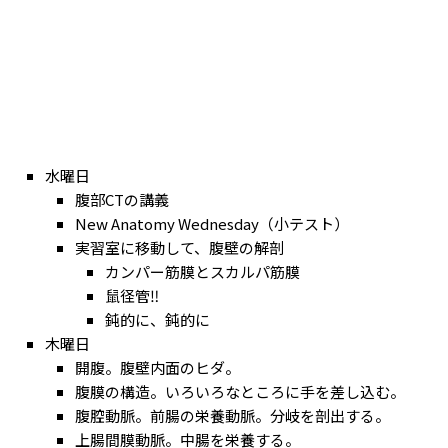
水曜日
腹部CTの講義
New Anatomy Wednesday（小テスト）
実習室に移動して、腹壁の解剖
カンパー筋膜とスカルパ筋膜
鼠径管‼
鈍的に、鈍的に
木曜日
開腹。腹壁内面のヒダ。
腹膜の構造。いろいろなところに手を差し込む。
腹腔動脈。前腸の栄養動脈。分岐を剖出する。
上腸間膜動脈。中腸を栄養する。