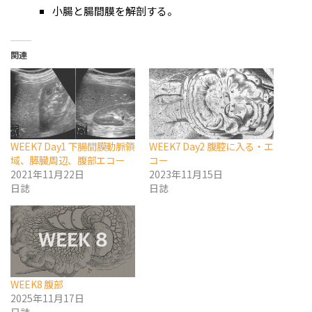
小腸と腸間膜を解剖する。
関連
WEEK7 Day1 下腸間膜動脈領
WEEK7 Day2 腹腔に入る・エ
域、膵臓周辺、腹部エコー
コー
2021年11月22日
2023年11月15日
日誌
日誌
WEEK8 腹部
2025年11月17日
日誌