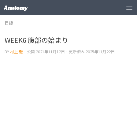
Anatomy
コンテンツの下
日誌
WEEK6 腹部の始まり
BY
村上 徹
· 公開
2021年11月12日
· 更新済み
2025年11月22日