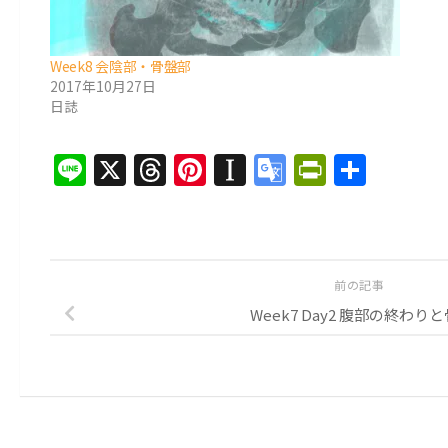
Week8 会陰部・骨盤部
2017年10月27日
日誌
Line
X
Threads
Pinterest
Instapaper
Google
PrintFri
共
Translate
有
前の記事
Week7 Day2 腹部の終わり