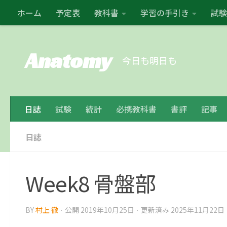
ホーム
予定表
教科書
学習の手引き
試験
コンテンツの下
Anatomy
今日も明日も
日誌
試験
統計
必携教科書
書評
記事
日誌
Week8 骨盤部
BY
村上 徹
· 公開
2019年10月25日
· 更新済み
2025年11月22日