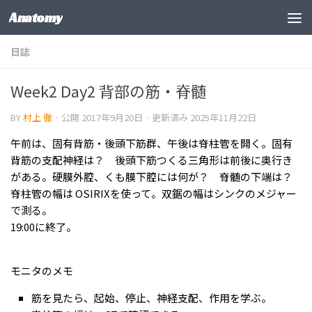
Anatomy
コンテンツの下
日誌
Week2 Day2 背部の筋・脊髄
BY
村上 徹
· 公開
2017年9月20日
· 更新済み
2025年11月22日
午前は、固有背筋・後頭下筋群、午後は脊柱管を開く。固有
背筋の支配神経は？ 後頭下筋つくる三角形は前後に奥行き
がある。硬膜外腔、くも膜下腔には何が？ 脊髄の下端は？
脊柱管の幅は OSIRIXを使って。双鋸の幅はシンクのメジャー
で測る。
19:00に終了。
モニタのメモ
筋を見たら、起始、停止、神経支配、作用を学ぶ。