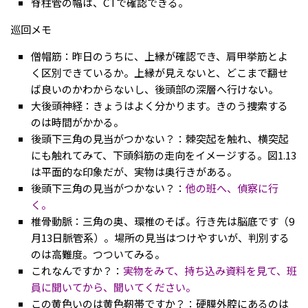
脊柱管の幅は、CTで確認できる。
巡回メモ
僧帽筋：昨日のうちに、上縁が確認でき、肩甲挙筋とよ
く区別できているか。上縁が見えないと、どこまで翻せ
ば良いのかわからないし、後頭部の深層へ行けない。
大後頭神経：きょうはよく分かります。きのう捜索する
のは時間がかかる。
後頭下三角の見当がつかない？：棘突起を触れ、横突起
にも触れてみて、下頭斜筋の走向をイメージする。図1.13
は平面的な印象だが、実物は奥行きがある。
後頭下三角の見当がつかない？：
他の班へ、偵察に行
く。
椎骨動脈：三角の奥、環椎のそば。行き先は脳底です（9
月13日脈管系）。場所の見当はつけやすいが、判別する
のは高難度。つついてみる。
これなんですか？：
実物をみて、持ち込み資料を見て、班
員に聞いてから、聞いてください。
この黄色いのは黄色靭帯ですか？：硬膜外腔にあるのは