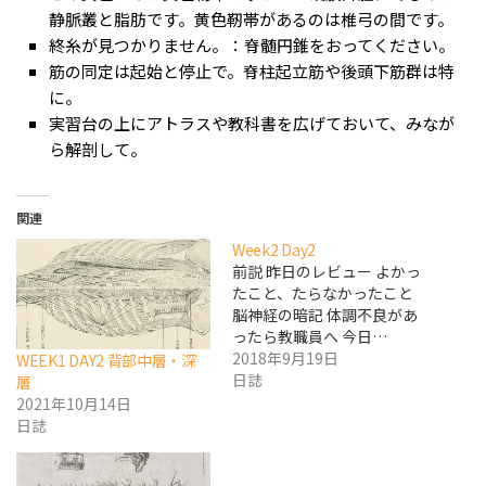
静脈叢と脂肪です。黄色靭帯があるのは椎弓の間です。
終糸が見つかりません。：脊髄円錐をおってください。
筋の同定は起始と停止で。脊柱起立筋や後頭下筋群は特
に。
実習台の上にアトラスや教科書を広げておいて、みなが
ら解剖して。
関連
Week2 Day2
前説 昨日のレビュー よかっ
たこと、たらなかったこと
脳神経の暗記 体調不良があ
ったら教職員へ 今日…
2018年9月19日
WEEK1 DAY2 背部中層・深
日誌
層
2021年10月14日
日誌