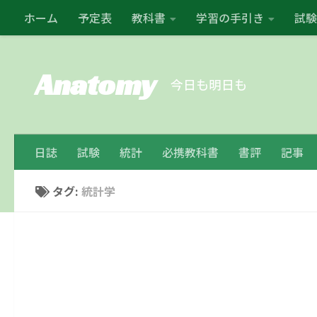
ホーム
予定表
教科書
学習の手引き
試験
コンテンツの下
Anatomy
今日も明日も
日誌
試験
統計
必携教科書
書評
記事
タグ:
統計学