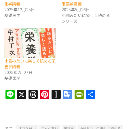
化学講義
眠医学講義
2025年12月25日
2025年5月26日
基礎医学
小説みたいに楽しく読める
シリーズ
小説みたいに楽しく読める栄
養学講義
2025年2月27日
基礎医学
Line
X
Threads
Pinterest
Instapaper
Google
PrintFrien
共
Translate
有
タグ:
オマケ買い
ジャケ買い
医学史
小説みたいに楽しく読める