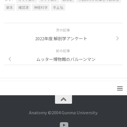
献本
確認済
神経科学
羊土社
次の記事
2022年度 解剖学アンケート
前の記事
ムッター博物館のバルーンマン
Anatomy ©2004 Gunma University.