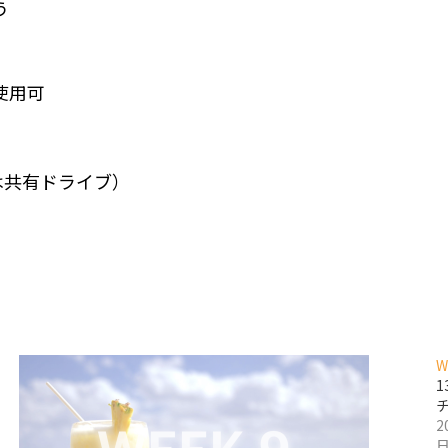
う
使用可
表は共有ドライブ）
W
2