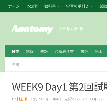
ホーム
予定表
教科書
学習の手引き
試験
コンテンツの下
Anatomy
今日も明日も
日誌
試験
統計
必携教科書
書評
記事
日誌
WEEK9 Day1 第2回試
BY
村上 徹
· 公開
2020年11月4日
· 更新済み
2025年11月22日