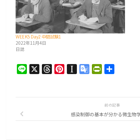
WEEK5 Day2 中間試験1
2022年11月4日
日誌
Line
X
Threads
Pinterest
Instapaper
Google
PrintFri
共
Translate
有
前の記事
感染制御の基本が分かる微生物