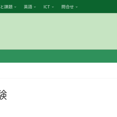
と課題
英語
ICT
問合せ
験