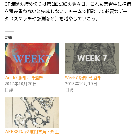
CT課題の締め切りは第2回試験の翌々日。これも実習中に準備
を積み重ねないと完成しない。チームで相談して必要なデー
タ（スケッチや計測など）を増やしていこう。
関連
Week7 腹部、骨盤部
Week7 腹部･骨盤部
2017年10月20日
2018年10月19日
日誌
日誌
WEEK8 Day2 肛門三角・外生