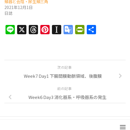
殖器と会陰・尿生殖三角
2021年12月1日
日誌
Line
X
Threads
Pinterest
Instapaper
Google
PrintFrien
共
Translate
有
次の記事
Week7 Day1 下腸間膜動脈領域、後腹膜
前の記事
Week6 Day3 消化器系・呼吸器系の発生