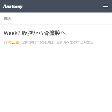
Anatomy
コンテンツの下
日誌
Week7 腹腔から骨盤腔へ
BY
村上 徹
· 公開
2019年10月18日
· 更新済み
2025年11月22日