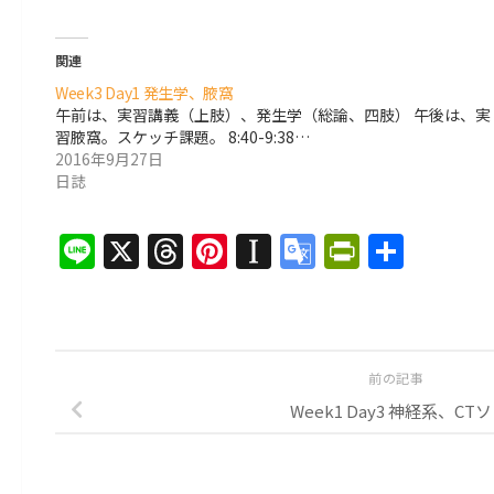
関連
Week3 Day1 発生学、腋窩
午前は、実習講義（上肢）、発生学（総論、四肢） 午後は、実
習腋窩。スケッチ課題。 8:40-9:38…
2016年9月27日
日誌
Line
X
Threads
Pinterest
Instapaper
Google
PrintFri
共
Translate
有
前の記事
Week1 Day3 神経系、CT