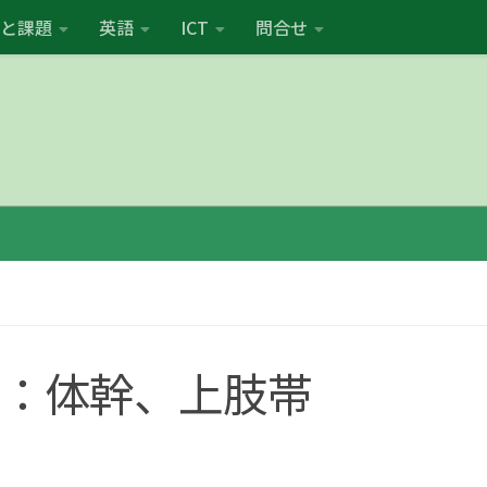
と課題
英語
ICT
問合せ
学実習：体幹、上肢帯