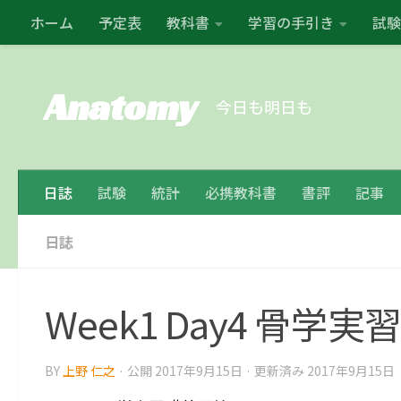
ホーム
予定表
教科書
学習の手引き
試験
コンテンツの下
Anatomy
今日も明日も
日誌
試験
統計
必携教科書
書評
記事
日誌
Week1 Day4 骨
BY
上野 仁之
· 公開
2017年9月15日
· 更新済み
2017年9月15日