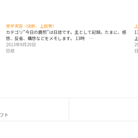
骨学実習（体幹、上肢帯）
カテゴリ"今日の鹿煎"は日誌です。主として記録。たまに、感
1
想、反省、構想などをメモします。 13時 …
2013年9月20日
2
日誌
endly
ソフト