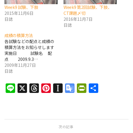
Week9 試験、下肢
Week9 第2回試験、下肢、
2015年11月6日
CT課題〆切
日誌
2016年11月7日
日誌
成績の積算方法
各試験などの配点と成績の
積算方法をお知らせします
実施日 試験名 配
点 2009.9.3…
2009年11月27日
日誌
Line
X
Threads
Pinterest
Instapaper
Google
PrintFrien
共
Translate
有
次の記事