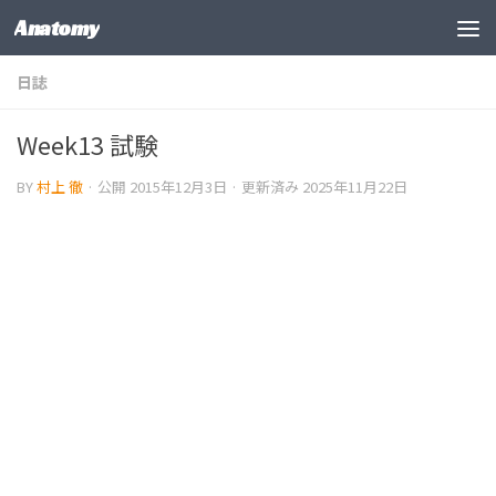
Anatomy
コンテンツの下
日誌
Week13 試験
BY
村上 徹
· 公開
2015年12月3日
· 更新済み
2025年11月22日