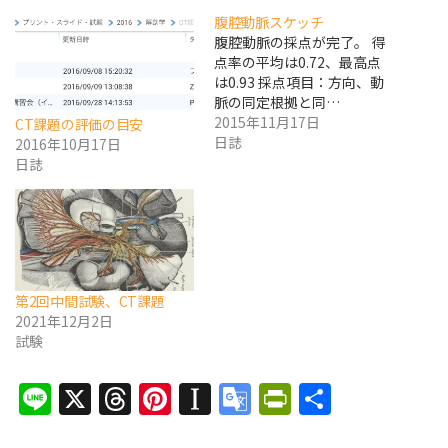
腹腔動脈スケッチ
腹腔動脈の採点が完了。 得
点率の平均は0.72、最高点
は0.93 採点項目：方向、動
脈の同定根拠と同…
2015年11月17日
CT課題の評価の目安
日誌
2016年10月17日
日誌
第2回中間試験、CT課題
2021年12月2日
試験
Line
X
Threads
Pinterest
Instapaper
Google
PrintFrien
共
Translate
有