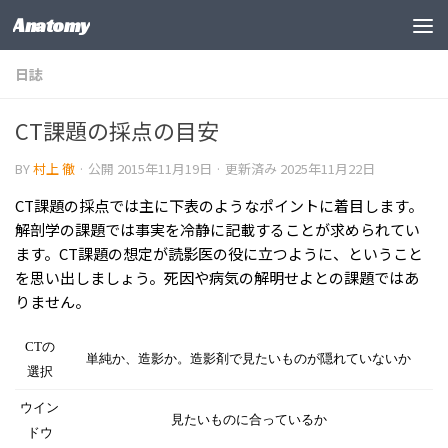
Anatomy
コンテンツの下
日誌
CT課題の採点の目安
BY
村上 徹
· 公開
2015年11月19日
· 更新済み
2025年11月22日
CT課題の採点では主に下表のようなポイントに着目します。
解剖学の課題では事実を冷静に記載することが求められてい
ます。CT課題の想定が読影医の役に立つように、ということ
を思い出しましょう。死因や病気の解明せよとの課題ではあ
りません。
CTの
単純か、造影か。造影剤で見たいものが隠れていないか
選択
ウイン
見たいものに合っているか
ドウ