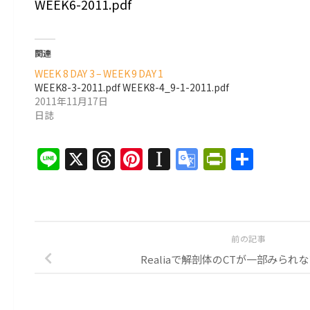
WEEK6-2011.pdf
関連
WEEK 8 DAY 3 – WEEK 9 DAY 1
WEEK8-3-2011.pdf WEEK8-4_9-1-2011.pdf
2011年11月17日
日誌
Line
X
Threads
Pinterest
Instapaper
Google
PrintFri
共
Translate
有
前の記事
Realiaで解剖体のCTが一部みられ