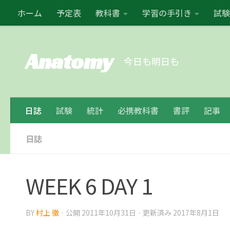
ホーム
予定表
教科書
学習の手引き
試験
コンテンツの下
Anatomy
今日も明日も
日誌
試験
統計
必携教科書
書評
記事
日誌
WEEK 6 DAY 1
BY
村上 徹
· 公開
2011年10月31日
· 更新済み
2017年8月1日