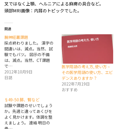
叉ではなく上顎、ヘルニアによる麻痺の具合など。
頭部MRI画像：内耳のトピックでした。
関連
腕神経叢課題
採点終わりました。 漢字の
間違いは、減点。当然、試
験でもバツ。 図示の不備
は、減点。当然、CT課題
で…
医学用語の考え方, 使い方 –
2012年10月9日
その医学用語の使い方、エビ
日誌
デンスありますか？
2022年7月19日
おすすめ
§49-50 膵、腎など
試験や課題のせいでしょう
か。先週と違ってあくびを
よく見かけます。体調を整
えましょう。 連絡 明日の
骨…