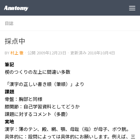
Anatomy
コンテンツの下
日誌
採点中
BY
村上 徹
· 公開
2009年12月23日
· 更新済み
2018年10月4日
筆記
楔のつくりの左上に間違い多数
「漢字の正しい書き順（筆順）」より
課題
骨盤：胸部と同様
膝関節：自己学習資料としてどうか
課題に対するコメント（多鹿）
実地
漢字：薄のテン、殿、網、顎、母趾（指）が母子、ボウ胱。
具体的に：設問によっては具体的にお願いします。例えば、三