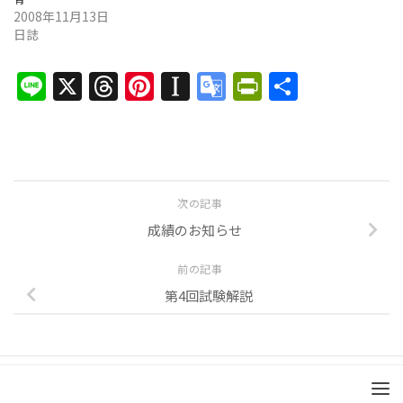
2008年11月13日
日誌
Line
X
Threads
Pinterest
Instapaper
Google
PrintFrien
共
Translate
有
次の記事
成績のお知らせ
前の記事
第4回試験解説