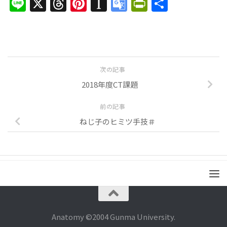
Line
X
Threads
Pinterest
Instapaper
Google
PrintFrien
共
Translate
有
次の記事
2018年度CT課題
前の記事
ねじ子のヒミツ手技＃
Anatomy ©2004 Gunma University.