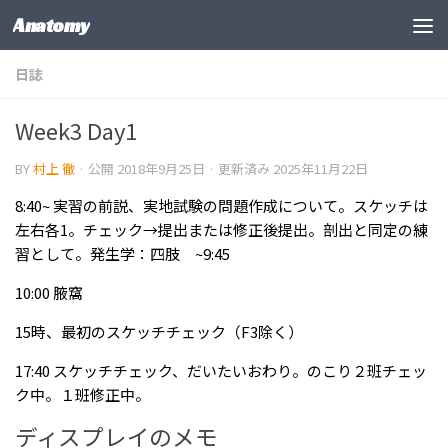
Anatomy
コンテンツの下
日誌
Week3 Day1
BY
村上 徹
· 公開
2018年9月25日
· 更新済み
2025年11月22日
8:40~ 実習の前説、実地試験の問題作成について。スケッチは
左右各1。チェック→提出または修正後提出。剖出と同定の練
習として。発生学：四肢 ~9:45
10:00 腋窩
15時、最初のスケッチチェック（F3除く）
17:40 スケッチチェック、だいたいおわり。のこり２班チェッ
ク中。１班修正中。
ディスプレイのメモ