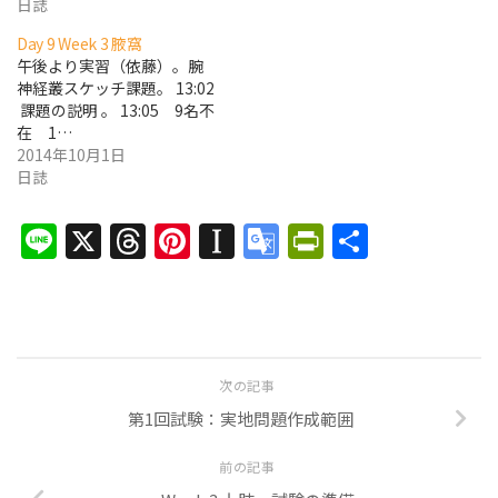
日誌
Day 9 Week 3 腋窩
午後より実習（依藤）。腕
神経叢スケッチ課題。 13:02
課題の説明 。 13:05 9名不
在 1…
2014年10月1日
日誌
Line
X
Threads
Pinterest
Instapaper
Google
PrintFrien
共
Translate
有
次の記事
第1回試験：実地問題作成範囲
前の記事