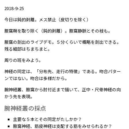
2018-9-25
今日は鈍的剥離。メス禁止（皮切りを除く）
腋窩鞘を取り除く（鈍的剥離）。腋窩静脈とその枝も。
腋窩の剖出のライブデモ。５分くらいで概略を剖出できる。
残る細部はちまちまと。
周りの班をみよう。
神経の同定は、「分布先、走行の特徴」である。吻合パター
ンではない。吻合は多様だから。
腕神経叢、腋窩から肘付近まで描いて、正中・尺骨神経の向
かう先を表現。
腕神経叢の採点
主要な５本とその同定がたしかか？
腋窩神経、筋皮神経は支配する筋をみせられるか？