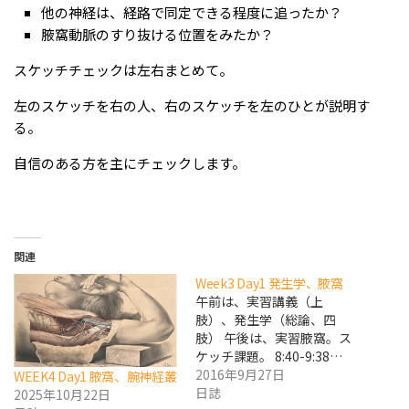
他の神経は、経路で同定できる程度に追ったか？
腋窩動脈のすり抜ける位置をみたか？
スケッチチェックは左右まとめて。
左のスケッチを右の人、右のスケッチを左のひとが説明す
る。
自信のある方を主にチェックします。
関連
Week3 Day1 発生学、腋窩
午前は、実習講義（上
肢）、発生学（総論、四
肢） 午後は、実習腋窩。ス
ケッチ課題。 8:40-9:38…
2016年9月27日
WEEK4 Day1 腋窩、腕神経叢
日誌
2025年10月22日