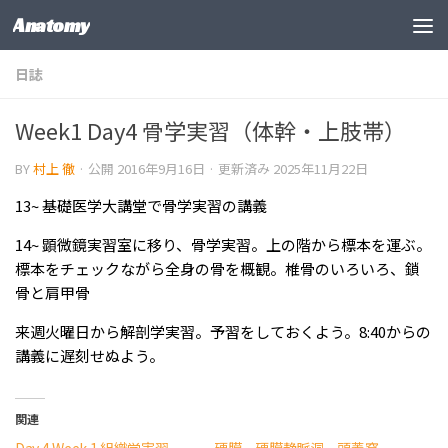
Anatomy
コンテンツの下
日誌
Week1 Day4 骨学実習（体幹・上肢帯）
BY
村上 徹
· 公開
2016年9月16日
· 更新済み
2025年11月22日
13~ 基礎医学大講堂で骨学実習の講義
14~ 顕微鏡実習室に移り、骨学実習。上の階から標本を運ぶ。
標本をチェックながら全身の骨を概観。椎骨のいろいろ、鎖
骨と肩甲骨
来週火曜日から解剖学実習。予習をしておくよう。8:40からの
講義に遅刻せぬよう。
関連