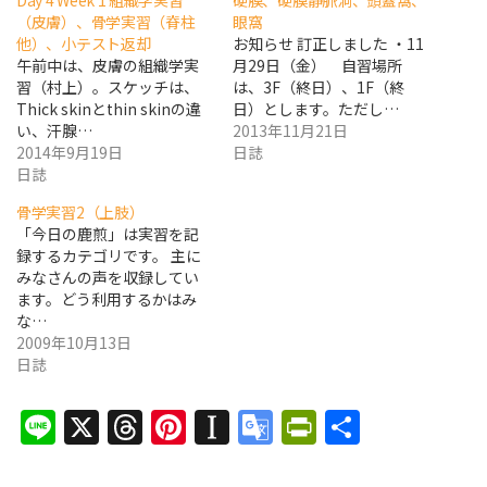
Day 4 Week 1 組織学実習
硬膜、硬膜静脈洞、頭蓋窩、
（皮膚）、骨学実習（脊柱
眼窩
他）、小テスト返却
お知らせ 訂正しました ・11
午前中は、皮膚の組織学実
月29日（金） 自習場所
習（村上）。スケッチは、
は、3F（終日）、1F（終
Thick skinとthin skinの違
日）とします。ただし…
い、汗腺…
2013年11月21日
2014年9月19日
日誌
日誌
骨学実習2（上肢）
「今日の鹿煎」は実習を記
録するカテゴリです。 主に
みなさんの声を収録してい
ます。どう利用するかはみ
な…
2009年10月13日
日誌
Line
X
Threads
Pinterest
Instapaper
Google
PrintFrien
共
Translate
有