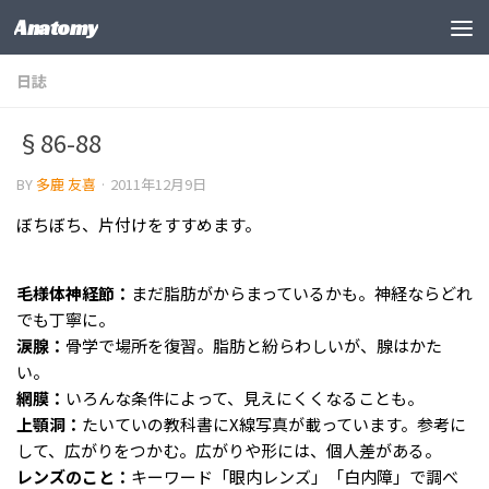
Anatomy
コンテンツの下
日誌
§86-88
BY
多鹿 友喜
·
2011年12月9日
ぼちぼち、片付けをすすめます。
毛様体神経節：
まだ脂肪がからまっているかも。神経ならどれ
でも丁寧に。
涙腺：
骨学で場所を復習。脂肪と紛らわしいが、腺はかた
い。
網膜：
いろんな条件によって、見えにくくなることも。
上顎洞：
たいていの教科書にX線写真が載っています。参考に
して、広がりをつかむ。広がりや形には、個人差がある。
レンズのこと：
キーワード「眼内レンズ」「白内障」で調べ