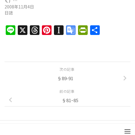
く）…
2008年11月4日
日誌
Line
X
Threads
Pinterest
Instapaper
Google
PrintFrien
共
Translate
有
次の記事
§89-91
前の記事
§81ｰ85