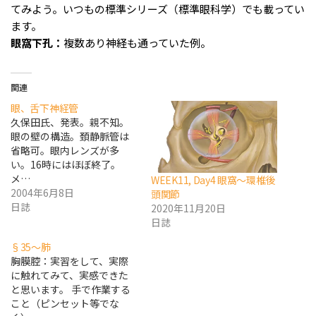
てみよう。いつもの標準シリーズ（標準眼科学）でも載ってい
ます。
眼窩下孔：
複数あり神経も通っていた例。
関連
眼、舌下神経管
久保田氏、発表。親不知。
眼の壁の構造。頚静脈管は
省略可。眼内レンズが多
い。16時にはほぼ終了。
メ…
WEEK11, Day4 眼窩〜環椎後
2004年6月8日
頭関節
日誌
2020年11月20日
日誌
§35〜肺
胸膜腔：実習をして、実際
に触れてみて、実感できた
と思います。 手で作業する
こと（ピンセット等でな