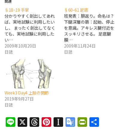
関連
§18ｰ19 手掌
§60-61 足底
分かりやすく剖出してあれ
班発表：腓返り。命名は？
ば、実地試験に利用したい
下腿深層の筋：起始、停止
し、 まったく剖出してなく
を意識。アキレス腱付近を
ても、実地試験に利用した
スッキリさせる。 足底腱
い…
膜…
2009年10月20日
2009年11月24日
日誌
日誌
Week3 Day4 上肢の関節
2019年9月27日
日誌
Line
X
Threads
Pinterest
Instapaper
Google
PrintFrien
共
Translate
有