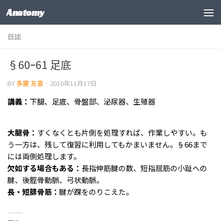
Anatomy
コンテンツの下
日誌
§60ｰ61 足底
BY
多鹿 友喜
·
2010年11月17日
講義：
下腿、足底、骨盤部、泌尿器、生殖器
大腿骨：
すくなくとも片側を処理すれば、作業しやすい。も
う一方は、残して復習に利用してもかまいません。§66まで
には両側処理します。
欠如する場合もある：
長指伸筋腱の数、短指屈筋の小趾への
腱、後脛骨動脈、弓状動脈。
長・短腓骨筋：
腱が踝をのりこえた。