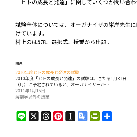
「ヒトの成長と発達」に関していくつか問い合わ
試験全体については、オーガナイザの峯岸先生に
けています。
村上のは5題、選択式、授業から出題。
関連
2010年度ヒトの成長と発達の試験
2010年度「ヒトの成長と発達」の試験は、きたる1月31日
（月）に予定されていると、オーガナイザーか…
2011年1月15日
解剖学以外の授業
Line
X
Threads
Pinterest
Instapaper
Google
PrintFri
共
Translate
有