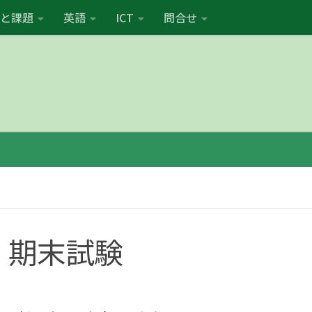
と課題
英語
ICT
問合せ
」期末試験