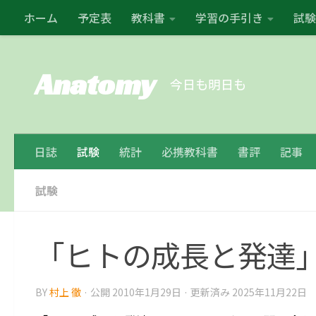
ホーム
予定表
教科書
学習の手引き
試験
コンテンツの下
Anatomy
今日も明日も
日誌
試験
統計
必携教科書
書評
記事
試験
「ヒトの成長と発達
BY
村上 徹
· 公開
2010年1月29日
· 更新済み
2025年11月22日