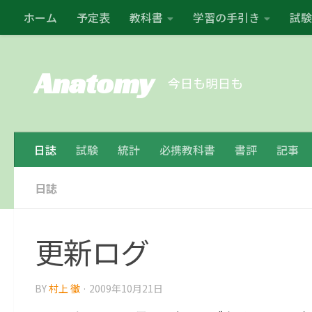
ホーム
予定表
教科書
学習の手引き
試験
コンテンツの下
Anatomy
今日も明日も
日誌
試験
統計
必携教科書
書評
記事
日誌
更新ログ
BY
村上 徹
·
2009年10月21日