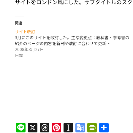
サイトをロンドン風にした。サブタイトルのスク
関連
サイト改訂
3月にこのサイトを改訂した。主な変更点：教科書・参考書の
紹介のページの内容を新刊や改訂に合わせて更新…
2008年3月27日
日誌
Line
X
Threads
Pinterest
Instapaper
Google
PrintFri
共