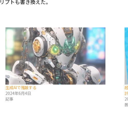
リプトも書き換えた。
生成AIで推敲する
2024年6月4日
計
記事
2
endly