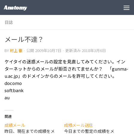
Anatomy
コンテンツの下
日誌
メール不達？
BY
村上 徹
· 公開
2009年10月7日
· 更新済み
2018年3月6日
ケイタイの迷惑メールの設定を見直してみてください。イン
ターネットからのメールが拒否されてませんか？ 「gunma-
u.ac.jp」のドメインからのメールを許可してください。
docomo
softbank
au
関連
成績メール
成績メール送信
昨日、現在までの成績をメ
今日までの暫定の成績をメ