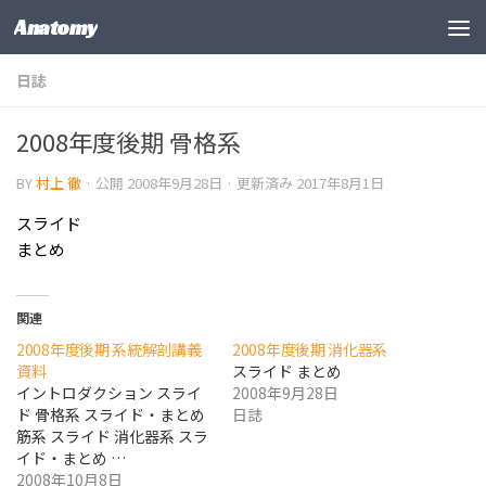
Anatomy
コンテンツの下
日誌
2008年度後期 骨格系
BY
村上 徹
· 公開
2008年9月28日
· 更新済み
2017年8月1日
スライド
まとめ
関連
2008年度後期 系統解剖講義
2008年度後期 消化器系
資料
スライド まとめ
イントロダクション スライ
2008年9月28日
ド 骨格系 スライド・まとめ
日誌
筋系 スライド 消化器系 スラ
イド・まとめ …
2008年10月8日