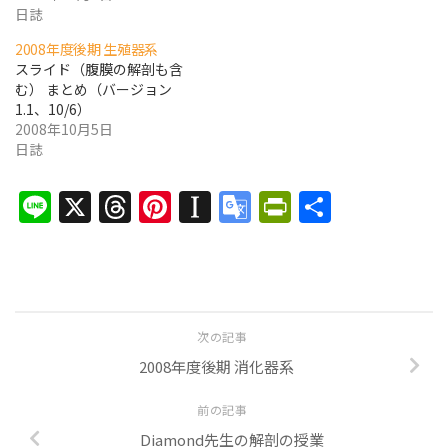
日誌
2008年度後期 生殖器系
スライド（腹膜の解剖も含
む） まとめ（バージョン
1.1、10/6）
2008年10月5日
日誌
Line
X
Threads
Pinterest
Instapaper
Google
PrintFrien
共
Translate
有
次の記事
2008年度後期 消化器系
前の記事
Diamond先生の解剖の授業