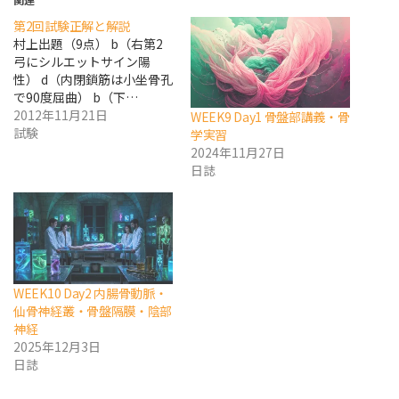
第2回試験正解と解説
村上出題（9点） b（右第2
弓にシルエットサイン陽
性） d（内閉鎖筋は小坐骨孔
で90度屈曲） b（下…
2012年11月21日
WEEK9 Day1 骨盤部講義・骨
試験
学実習
2024年11月27日
日誌
WEEK10 Day2 内腸骨動脈・
仙骨神経叢・骨盤隔膜・陰部
神経
2025年12月3日
日誌