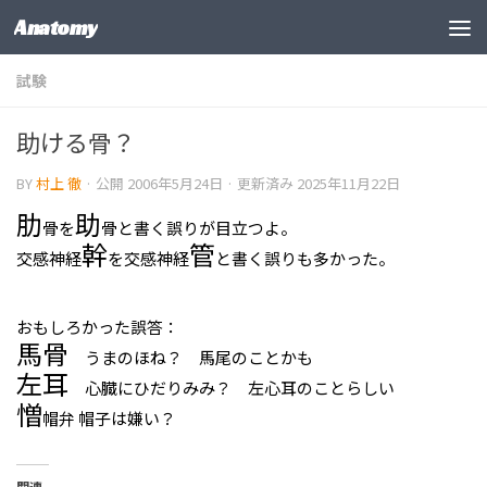
Anatomy
コンテンツの下
試験
助ける骨？
BY
村上 徹
· 公開
2006年5月24日
· 更新済み
2025年11月22日
肋
助
骨を
骨と書く誤りが目立つよ。
幹
管
交感神経
を交感神経
と書く誤りも多かった。
おもしろかった誤答：
馬骨
うまのほね？ 馬尾のことかも
左耳
心臓にひだりみみ？ 左心耳のことらしい
憎
帽弁 帽子は嫌い？
関連