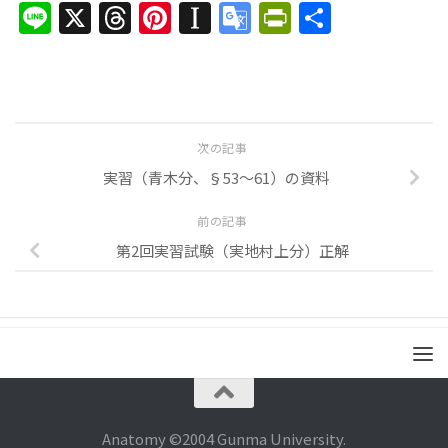
Line
X
Threads
Pinterest
Instapaper
Google
PrintFrien
共
Translate
有
次の記事
実習（青木分、§53〜61）の資料
前の記事
第2回実習試験（実地村上分）正解
Anatomy ©2004 Gunma University.