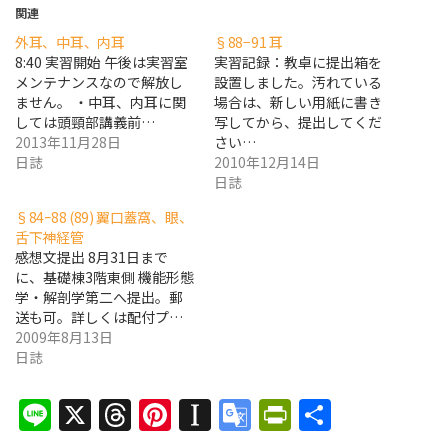
関連
外耳、中耳、内耳
§88−91 耳
8:40 実習開始 午後は実習室
実習記録：教卓に提出箱を
メンテナンスなので解放し
設置しました。汚れている
ません。 ・中耳、内耳に関
場合は、新しい用紙に書き
しては頭頸部講義前…
写してから、提出してくだ
2013年11月28日
さい…
日誌
2010年12月14日
日誌
§84ｰ88 (89) 翼口蓋窩、眼、
舌下神経管
感想文提出 8月31日まで
に、基礎棟3階東側 機能形態
学・解剖学第二へ提出。郵
送も可。詳しくは配付プ…
2009年8月13日
日誌
Line
X
Threads
Pinterest
Instapaper
Google
PrintFrien
共
Translate
有