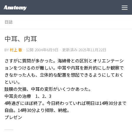
Anatomy
コンテンツの下
日誌
中耳、内耳
BY
村上 徹
· 公開
2004年6月9日
· 更新済み
2025年11月22日
さすがに質問が多かった。海綿骨との区別とオリエンテーシ
ョンをつけるのが難しい。中耳や内耳を断片的にしか観察で
きなかった人も、立体的な配置を想起できるようにしておく
といい。
鼓膜の欠損、中耳の変形がいくつかあった。
中耳炎の治療 1、
2
、
3
4時過ぎにほぼ終了。今日終わっていれば明日は14時30分まで
自由。14時30分より掃除、納棺。
プレゼン