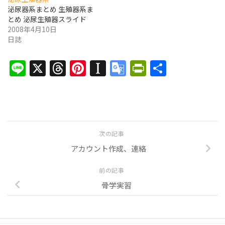
泌尿器系まとめ 生殖器系ま
とめ 泌尿生殖器スライド
2008年4月10日
日誌
Line
X
Threads
Pinterest
Instapaper
Google
PrintFrien
共
Translate
有
次の記事
アカウント作成、連絡
前の記事
骨学実習