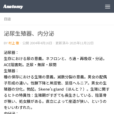
Anatomy
コンテンツの下
日誌
泌尿生殖器、内分泌
BY
村上 徹
· 公開
2004年4月16日
· 更新済み
2025年11月22日
泌尿器：
生存における尿の意義。ネフロンと、ろ過・再吸収・分泌。
ACE阻害剤。乏尿・無尿・尿閉
生殖器：
種の保存における生殖の意義。減数分裂の意義。男女の配偶
子形成の違い。性腺下降と鼡径管、鼠径ヘルニア。男女の生
殖器の分化。勃起。Skene’s gland（ほんと？）。生殖に関す
るヒトの特異性：生殖期がすぎても長生きしている、陰茎骨
が無い、処女膜がある。直立によって産道が狭い、というの
をいいわすれた。
内分泌：