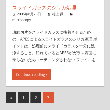
スライドガラスのシリカ処理
2006年8月25日
村上 徹
microscopy
凍結切片をスライドガラスに接着させるため
の、APESによるスライドガラスのシリカ処理 ポ
イントは、処理前にスライドガラスを十分に洗
浄すること。汚れているとAPESがガラス表面に
乗らないためコーティングされない ファイルを
Continue reading
投
前
«
1
2
3
の
稿