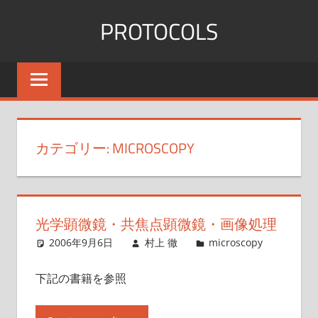
コ
PROTOCOLS
ン
テ
群
ン
馬
ツ
大
へ
医
ス
機
カテゴリー:
MICROSCOPY
能
キ
形
ッ
態
プ
学
光学顕微鏡・共焦点顕微鏡・画像処理
2006年9月6日
村上 徹
microscopy
下記の書籍を参照