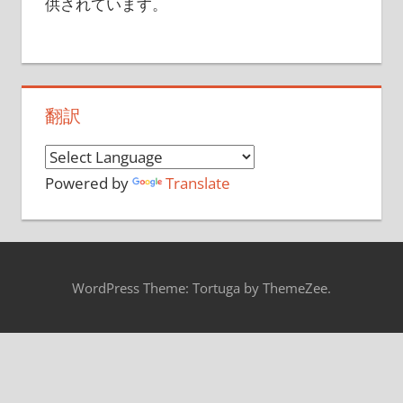
供されています。
翻訳
Powered by
Translate
WordPress Theme: Tortuga by ThemeZee.