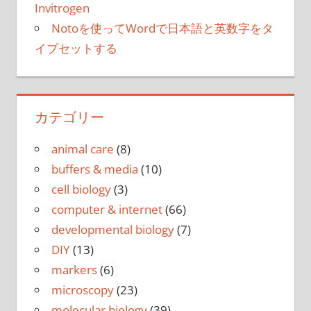
Invitrogen
Notoを使ってWordで日本語と英数字をタ
イプセットする
カテゴリー
animal care
(8)
buffers & media
(10)
cell biology
(3)
computer & internet
(66)
developmental biology
(7)
DIY
(13)
markers
(6)
microscopy
(23)
molecular biology
(39)