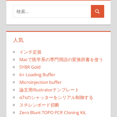
記
の
検
事
ペ
検
索
索
対
ー
象:
ジ
人気
送
インチ定規
り
Macで医学系の専門用語の変換辞書を使う
SYBR Gold
6× Loading Buffer
Microinjection buffer
論文用Illustratorテンプレート
α7sのシャッターをシリアル制御する
スチレンボード切断
Zero Blunt TOPO PCR Cloning Kit,