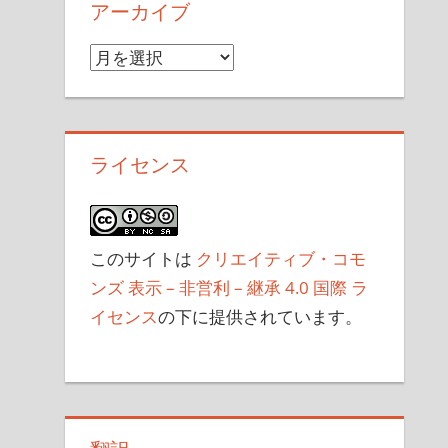
アーカイブ
ア
ー
カ
イ
ライセンス
ブ
このサイトは
クリエイティブ・コモ
ンズ 表示 – 非営利 – 継承 4.0 国際 ラ
イセンス
の下に提供されています。