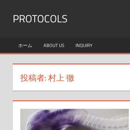
コ
ン
PROTOCOLS
テ
ン
群
ツ
馬
ホーム
ABOUT US
INQUIRY
へ
大
医
ス
機
キ
能
ッ
投稿者:
村上 徹
形
プ
態
学