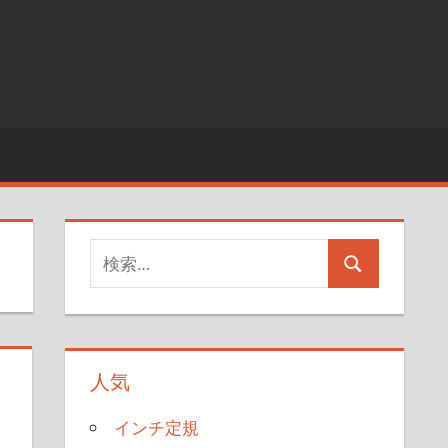
検
検
索
索
対
象:
人気
インチ定規