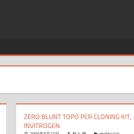
ZERO BLUNT TOPO PCR CLONING KIT,
INVITROGEN
2006年8月24日
村上 徹
molecular