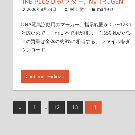
1KB PLUS DNAラダー, INVITROGEN
2006年8月24日
村上 徹
markers
DNA電気泳動用のマーカー。指示範囲が0.1〜12Kb
と広いので、これ１本で用が済む。 1,650 kbのバン
ドの質量は全体の約8%に相当する。 ファイルをダ
ウンロード
Continue reading
投
前
«
1
…
12
13
14
の
稿
記
の
事